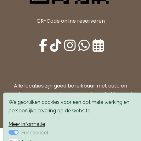
QR-Code online reserveren
Alle locaties zijn goed bereikbaar met auto en
openbaar vervoer. Er is parkeergelegenheid voor de
We gebruiken cookies voor een optimale werking en
deur.
persoonlijke ervaring op de website.
Boek een afspraak
Boek een afspraak
Meer informatie
Functioneel
Privacyverklaring
Webdesign PlazaXL