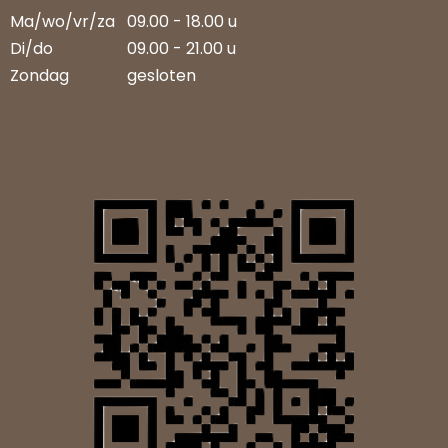
Ma/wo/vr/za
09.00 - 18.00 u
Di/do
09.00 - 21.00 u
Zondag
gesloten