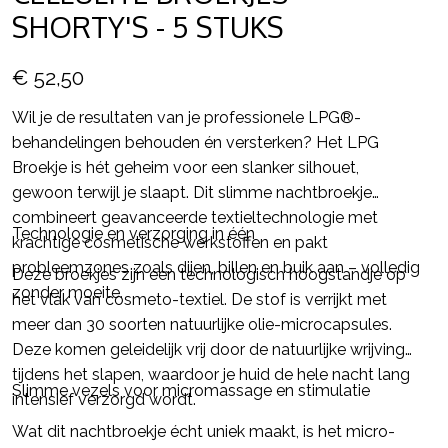
SHORTY'S - 5 STUKS
€ 52,50
Wil je de resultaten van je professionele LPG®-
behandelingen behouden én versterken? Het LPG
Broekje is hét geheim voor een slanker silhouet,
gewoon terwijl je slaapt. Dit slimme nachtbroekje
combineert geavanceerde textieltechnologie met
Technologie en verzorging in één
krachtige cosmetische werkstoffen en pakt
probleemzones zoals dijen, billen en buik aan – volledig
Deze broekjes zijn een technologisch hoogstandje op
zonder moeite.
het vlak van cosmeto-textiel. De stof is verrijkt met
meer dan 30 soorten natuurlijke olie-microcapsules.
Deze komen geleidelijk vrij door de natuurlijke wrijving
tijdens het slapen, waardoor je huid de hele nacht lang
Slimme vezels voor micromassage en stimulatie
intensief verzorgd wordt.
Wat dit nachtbroekje écht uniek maakt, is het micro-