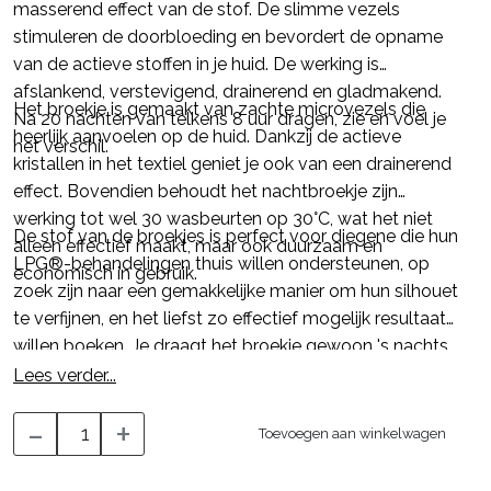
masserend effect van de stof. De slimme vezels
stimuleren de doorbloeding en bevordert de opname
van de actieve stoffen in je huid. De werking is
afslankend, verstevigend, drainerend en gladmakend.
Het broekje is gemaakt van zachte microvezels die
Na 20 nachten van telkens 8 uur dragen, zie en voel je
heerlijk aanvoelen op de huid. Dankzij de actieve
het verschil.
kristallen in het textiel geniet je ook van een drainerend
effect. Bovendien behoudt het nachtbroekje zijn
werking tot wel 30 wasbeurten op 30°C, wat het niet
De stof van de broekjes is perfect voor diegene die hun
alleen effectief maakt, maar ook duurzaam en
LPG®-behandelingen thuis willen ondersteunen, op
economisch in gebruik.
zoek zijn naar een gemakkelijke manier om hun silhouet
te verfijnen, en het liefst zo effectief mogelijk resultaat
willen boeken. Je draagt het broekje gewoon 's nachts,
en de technologie doet de rest.
Lees verder...
-
+
Toevoegen aan winkelwagen