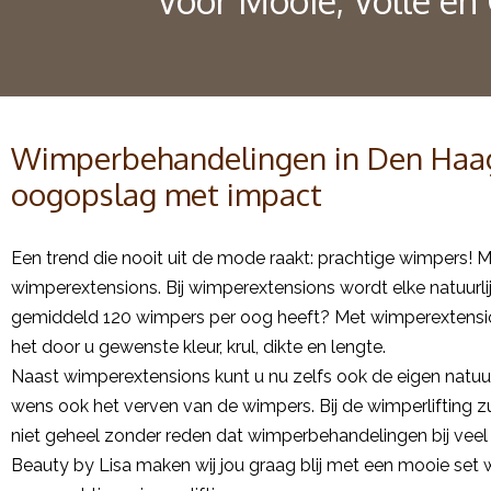
Voor Mooie, Volle en
Wimperbehandelingen in Den Haag
oogopslag met impact
Een trend die nooit uit de mode raakt: prachtige wimpers! M
wimperextensions. Bij wimperextensions wordt elke natuurli
gemiddeld 120 wimpers per oog heeft? Met wimperextensio
het door u gewenste kleur, krul, dikte en lengte.
Naast wimperextensions kunt u nu zelfs ook de eigen natuur
wens ook het verven van de wimpers. Bij de wimperlifting zul
niet geheel zonder reden dat wimperbehandelingen bij veel 
Beauty by Lisa maken wij jou graag blij met een mooie set