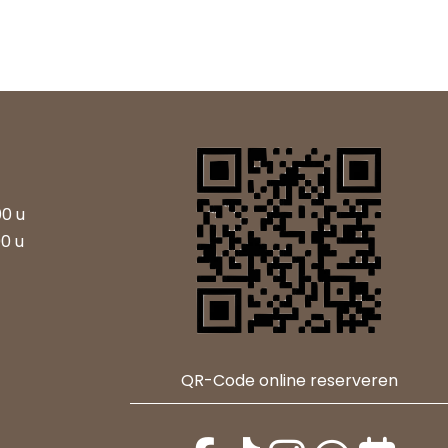
00 u
00 u
QR-Code online reserveren