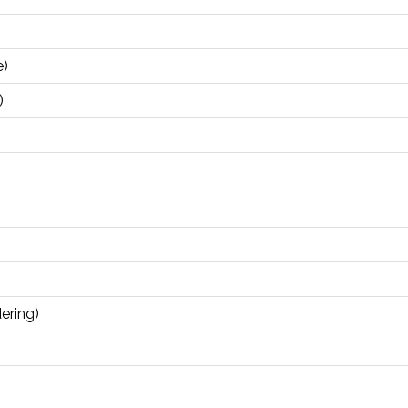
e)
)
ering)