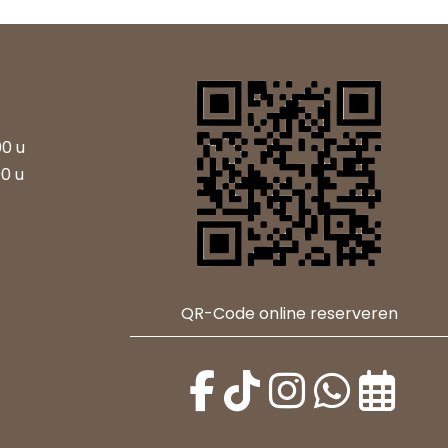
00 u
00 u
QR-Code online reserveren