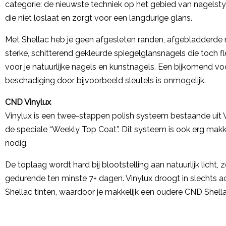
categorie: de nieuwste techniek op het gebied van nagelsty
die niet loslaat en zorgt voor een langdurige glans.
Met Shellac heb je geen afgesleten randen, afgebladderde na
sterke, schitterend gekleurde spiegelglansnagels die toch fle
voor je natuurlijke nagels en kunstnagels. Een bijkomend voo
beschadiging door bijvoorbeeld sleutels is onmogelijk.
CND Vinylux
Vinylux is een twee-stappen polish systeem bestaande uit
de speciale “Weekly Top Coat”. Dit systeem is ook erg makke
nodig.
De toplaag wordt hard bij blootstelling aan natuurlijk licht,
gedurende ten minste 7+ dagen. Vinylux droogt in slechts a
Shellac tinten, waardoor je makkelijk een oudere CND Shell