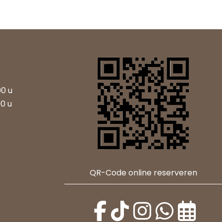
00 u
00 u
QR-Code online reserveren