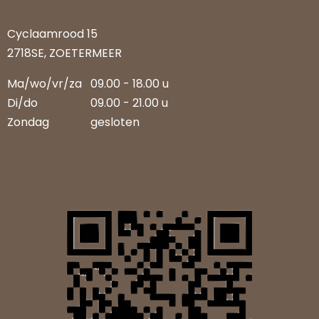
Cyclaamrood 15
2718SE, ZOETERMEER
Ma/wo/vr/za
09.00 - 18.00 u
Di/do
09.00 - 21.00 u
Zondag
gesloten