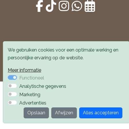
Alle locaties zijn goed bereikbaar met auto en
We gebruiken cookies voor een optimale werking en
openbaar vervoer. Er is parkeergelegenheid voor de
persoonlijke ervaring op de website.
deur.
Boek een afspraak
Boek een afspraak
Meer informatie
Functioneel
Analytische gegevens
Privacyverklaring
Webdesign PlazaXL
Marketing
Advertenties
Opslaan
Afwijzen
Alles accepteren