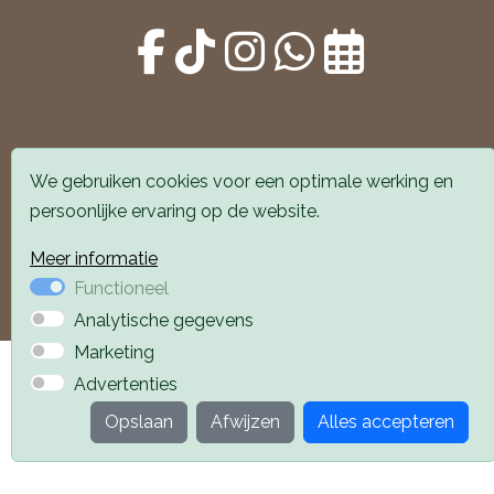
We gebruiken cookies voor een optimale werking en
Alle locaties zijn goed bereikbaar met auto en
persoonlijke ervaring op de website.
openbaar vervoer. Er is parkeergelegenheid voor de
deur.
Meer informatie
Functioneel
Boek een afspraak
Boek een afspraak
Analytische gegevens
Marketing
Privacyverklaring
Webdesign PlazaXL
Advertenties
Opslaan
Afwijzen
Alles accepteren