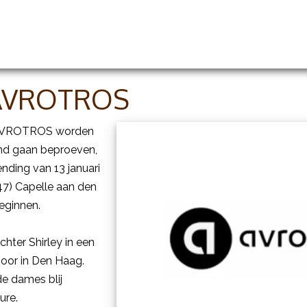
handelingen
Prijslijst
Groothandel en opleidingen
k AVROTROS
an AVROTROS worden
and gaan beproeven,
ending van 13 januari
(47) Capelle aan den
beginnen.
hter Shirley in een
oor in Den Haag.
e dames blij
ure.