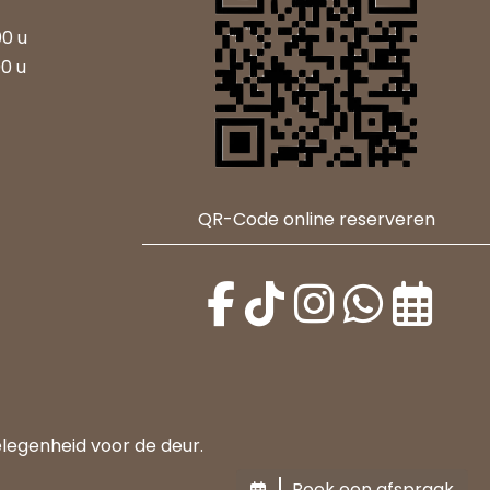
00 u
00 u
QR-Code online reserveren
elegenheid voor de deur.
Boek een afspraak
Boek een afspraak