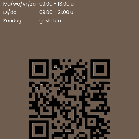
Ma/wo/vr/za
09.00 - 18.00 u
Di/do
09.00 - 21.00 u
Zondag
gesloten