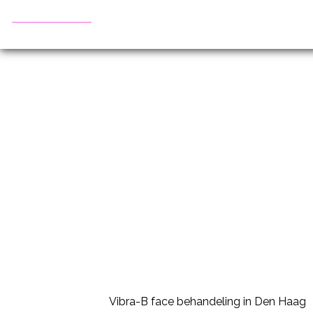
Vibra-B Face
Een natuurlijke
gezichtsbehandeling voor huid,
contour en ontspanning
Vibra-B face behandeling in Den Haag