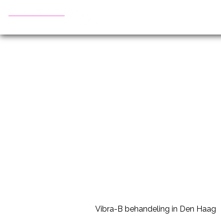
Vibra-B Lichaam
De kracht van vibratie
Vibra-B behandeling in Den Haag