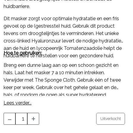
huidbarriere.
Dit masker zorgt voor optimale hydratatie en een fris
gevoel op de (gestresste) huid. Gebruik dit product
tevens om droogtelijntjes te verminderen. Het unieke
cross-linked Hyaluronzuur levert de nodige hydratatie
aan de huid en lycopeenrijk Tomatenzaadolie helpt de
Hoe te gebruiken:
huidbarrière te herstellen voor een gezondere huid.
Breng een dunne laag aan op een schoon gezicht en
hals. Laat het masker 7 a 10 minuten intrekken.
Verwijder met The Sponge Cloth. Gebruik één of twee
keer per week. Gebruik over het gehele gelaat en de
hals, of rondom de ogen als super hydraterend
oogmasker.
Lees verder...
-
+
Uitverkocht