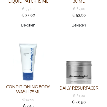
LIQUID PATCH 15 ML
30 ML
€ 39,00
€ 67,00
€ 33,00
€ 53,60
Bekijken
Bekijken
CONDITIONING BODY
DAILY RESURFACER
WASH 75ML
€ 81,00
€ 14,90
€ 40,50
€ 7,45