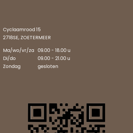
Cyclaamrood 15
2718SE, ZOETERMEER
Ma/wo/vr/za
09.00 - 18.00 u
Di/do
09.00 - 21.00 u
Zondag
gesloten