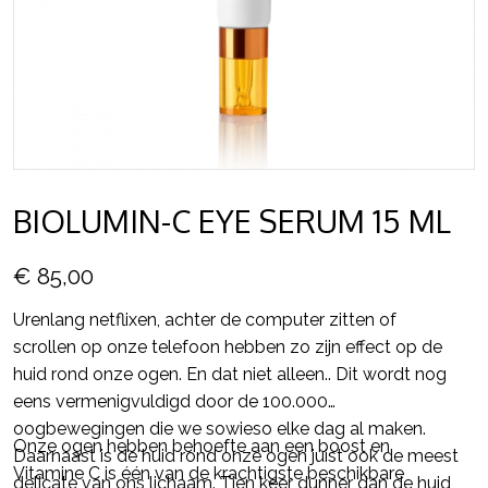
BIOLUMIN-C EYE SERUM 15 ML
€ 85,00
Urenlang netflixen, achter de computer zitten of
scrollen op onze telefoon hebben zo zijn effect op de
huid rond onze ogen. En dat niet alleen.. Dit wordt nog
eens vermenigvuldigd door de 100.000
oogbewegingen die we sowieso elke dag al maken.
Onze ogen hebben behoefte aan een boost en
Daarnaast is de huid rond onze ogen juist ook de meest
Vitamine C is één van de krachtigste beschikbare
delicate van ons lichaam. Tien keer dunner dan de huid