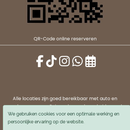
QR-Code online reserveren
Alle locaties zijn goed bereikbaar met auto en
openbaar vervoer. Er is parkeergelegenheid voor de
deur.
We gebruiken cookies voor een optimale werking en
persoonlijke ervaring op de website.
Boek een afspraak
Boek een afspraak