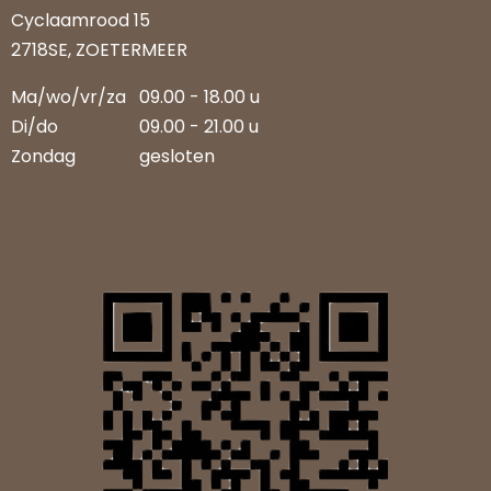
Cyclaamrood 15
2718SE, ZOETERMEER
Ma/wo/vr/za
09.00 - 18.00 u
Di/do
09.00 - 21.00 u
Zondag
gesloten