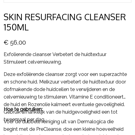
SKIN RESURFACING CLEANSER
150ML
€ 56,00
Exfolierende cleanser Verbetert de huidtextuur
Stimuleert celvernieuwing.
Deze exfoliërende cleanser zorgt voor een superzachte
en schone huid. Melkzuur verbetert de huidtextuur door
dofmakende dode huidcellen te verwijderen en de
celvernieuwing te stimuleren. Vitamine E conditioneert
de huid en Rozenolie kalmeert eventuele gevoeligheid.
Hoe te gebruiken:
Gebruik afhankelijk van de huidgevoeligheid een tot
tweemaal per dag.
Voer de dubbele reiniging uit van Dermalogica die
begint met de PreCleanse, doe een kleine hoeveelheid