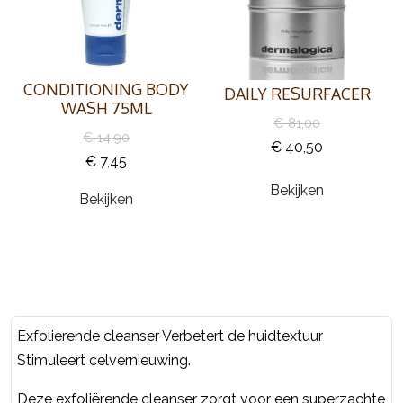
CONDITIONING BODY
DAILY RESURFACER
WASH 75ML
€ 81,00
€ 14,90
€ 40,50
€ 7,45
Bekijken
Bekijken
Exfolierende cleanser Verbetert de huidtextuur
Stimuleert celvernieuwing.
Deze exfoliërende cleanser zorgt voor een superzachte