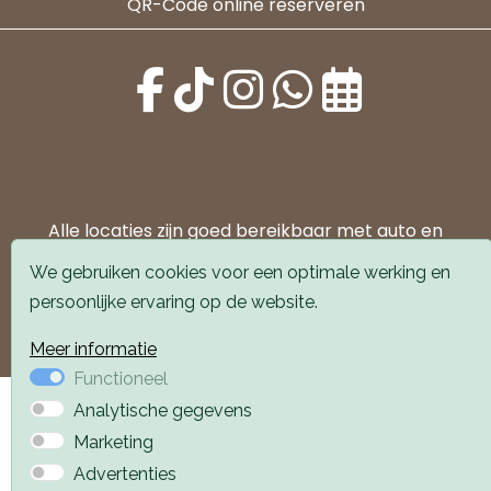
QR-Code online reserveren
Alle locaties zijn goed bereikbaar met auto en
openbaar vervoer. Er is parkeergelegenheid voor de
We gebruiken cookies voor een optimale werking en
deur.
persoonlijke ervaring op de website.
Boek een afspraak
Boek een afspraak
Meer informatie
Functioneel
Privacyverklaring
Webdesign PlazaXL
Analytische gegevens
Marketing
Advertenties