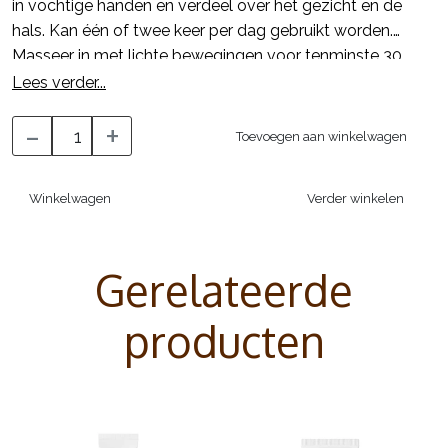
in vochtige handen en verdeel over het gezicht en de
hals. Kan één of twee keer per dag gebruikt worden.
Masseer in met lichte bewegingen voor tenminste 30
seconden vermijd daarbij de ogen. Vervolg met het
Lees verder...
aanbrengen van de Dynamic Skin Recovery SPF50 bij
-
+
gebruik in de ochtend.
Toevoegen aan winkelwagen
Winkelwagen
Verder winkelen
Gerelateerde
producten