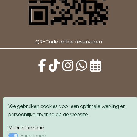
QR-Code online reserveren
Alle locaties zijn goed bereikbaar met auto en
We gebruiken cookies voor een optimale werking en
openbaar vervoer. Er is parkeergelegenheid voor de
persoonlijke ervaring op de website.
deur.
Meer informatie
Boek een afspraak
Boek een afspraak
Functioneel