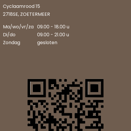
Cyclaamrood 15
2718SE, ZOETERMEER
Ma/wo/vr/za
09.00 - 18.00 u
Di/do
09.00 - 21.00 u
Zondag
gesloten