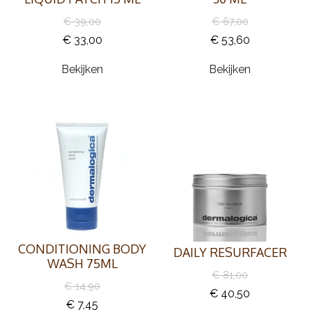
€ 39,00
€ 67,00
€ 33,00
€ 53,60
Bekijken
Bekijken
CONDITIONING BODY
DAILY RESURFACER
WASH 75ML
€ 81,00
€ 14,90
€ 40,50
€ 7,45