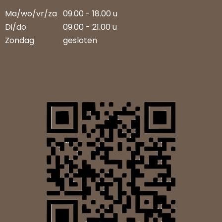
Ma/wo/vr/za
09.00 - 18.00 u
Di/do
09.00 - 21.00 u
Zondag
gesloten