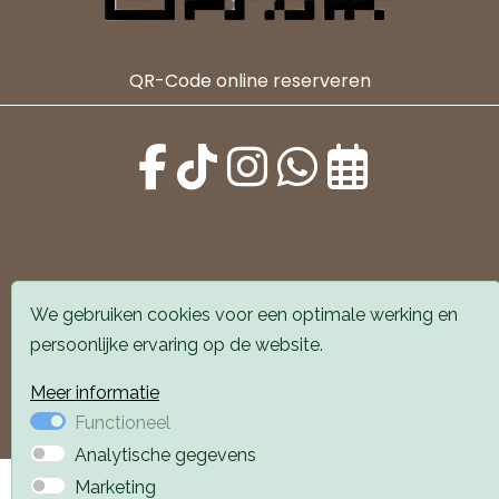
QR-Code online reserveren
Alle locaties zijn goed bereikbaar met auto en
We gebruiken cookies voor een optimale werking en
openbaar vervoer. Er is parkeergelegenheid voor de
persoonlijke ervaring op de website.
deur.
Meer informatie
Boek een afspraak
Boek een afspraak
Functioneel
Analytische gegevens
Privacyverklaring
Webdesign PlazaXL
Marketing