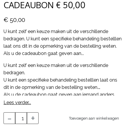
CADEAUBON € 50,00
€ 50,00
U kunt zelf een keuze maken uit de verschillende
bedragen. U kunt een specifieke behandeling bestelllen
laat ons dit in de opmerking van de bestelling weten.
Als u de cadeaubon gaat geven aan...
U kunt zelf een keuze maken uit de verschillende
bedragen.
U kunt een specifieke behandeling bestelllen laat ons
dit in de opmerking van de bestelling weten.
Als u de cadeaubon gaat geven aan iemand anders
kunt u ook alleen voor een bedrag kiezen zodat de
Lees verder...
gene zelf kan kiezen voor welke behandeling de
-
+
cadeaubon gebruikt wordt.
Toevoegen aan winkelwagen