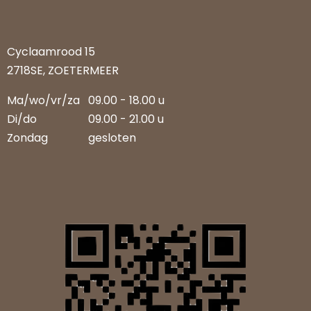
Cyclaamrood 15
2718SE, ZOETERMEER
Ma/wo/vr/za
09.00 - 18.00 u
Di/do
09.00 - 21.00 u
Zondag
gesloten