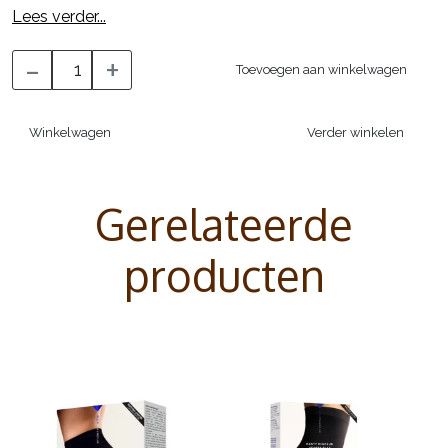
's Ochtends en 's avonds aanbrengen op het
Lees verder...
hele lichaam, met nadruk op de verslapte
-
+
zones.
Toevoegen aan winkelwagen
TEXTUUR:
Winkelwagen
Verder winkelen
Voedende vloeistof, snelle inwerking.
Gerelateerde
producten