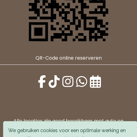
QR-Code online reserveren
Alle locaties zijn goed bereikbaar met auto en
openbaar vervoer. Er is parkeergelegenheid voor de
We gebruiken cookies voor een optimale werking en