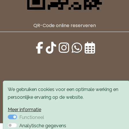
QR-Code online reserveren
Alle locaties zijn goed bereikbaar met auto en
We gebruiken cookies voor een optimale werking en
openbaar vervoer. Er is parkeergelegenheid voor de
persoonlijke ervaring op de website.
deur.
Meer informatie
Boek een afspraak
Boek een afspraak
Functioneel
Analytische gegevens