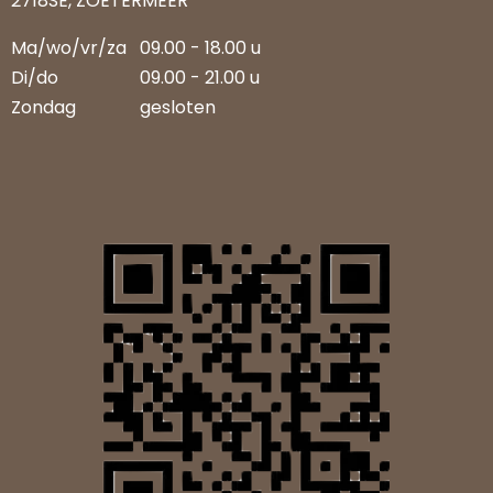
2718SE, ZOETERMEER
Ma/wo/vr/za
09.00 - 18.00 u
Di/do
09.00 - 21.00 u
Zondag
gesloten