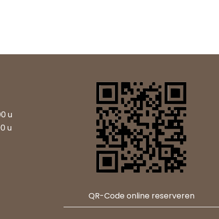
00 u
00 u
QR-Code online reserveren