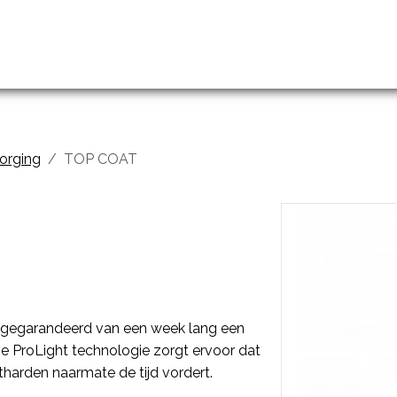
handelingen
Prijslijst
Groothandel en opleidingen
zorging
TOP COAT
gegarandeerd van een week lang een
ve ProLight technologie zorgt ervoor dat
 uitharden naarmate de tijd vordert.