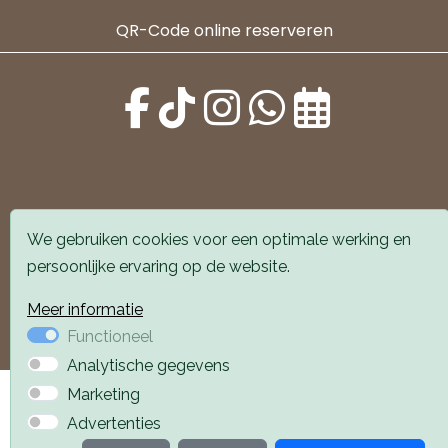
QR-Code online reserveren
Alle locaties zijn goed bereikbaar met auto en
We gebruiken cookies voor een optimale werking en
openbaar vervoer. Er is parkeergelegenheid voor de
persoonlijke ervaring op de website.
deur.
Meer informatie
Boek een afspraak
Boek een afspraak
Functioneel
Analytische gegevens
Privacyverklaring
Webdesign PlazaXL
Marketing
Advertenties