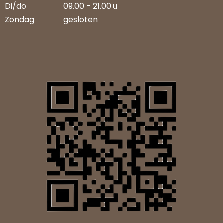
Di/do
09.00 - 21.00 u
Zondag
gesloten