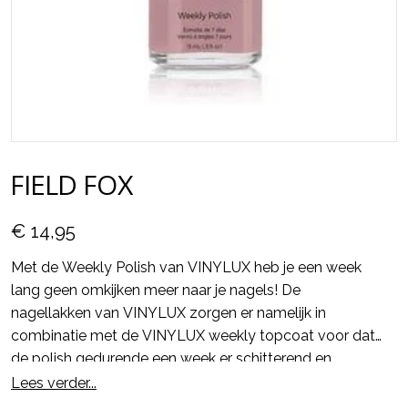
FIELD FOX
€ 14,95
Met de Weekly Polish van VINYLUX heb je een week
lang geen omkijken meer naar je nagels! De
nagellakken van VINYLUX zorgen er namelijk in
combinatie met de VINYLUX weekly topcoat voor dat
de polish gedurende een week er schitterend en
glanzend uit blijft zien en alsmaar sterker wordt.
Lees verder...