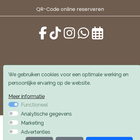
QR-Code online reserveren
Alle locaties zijn goed bereikbaar met auto en
We gebruiken cookies voor een optimale werking en
openbaar vervoer. Er is parkeergelegenheid voor de
persoonlijke ervaring op de website.
deur.
Meer informatie
Boek een afspraak
Boek een afspraak
Functioneel
Analytische gegevens
Privacyverklaring
Webdesign PlazaXL
Marketing
Advertenties