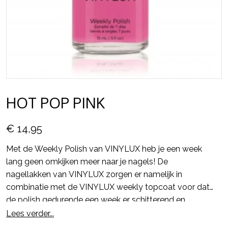
HOT POP PINK
€ 14,95
Met de Weekly Polish van VINYLUX heb je een week
lang geen omkijken meer naar je nagels! De
nagellakken van VINYLUX zorgen er namelijk in
combinatie met de VINYLUX weekly topcoat voor dat
de polish gedurende een week er schitterend en
glanzend uit blijft zien en alsmaar sterker wordt.
Lees verder...