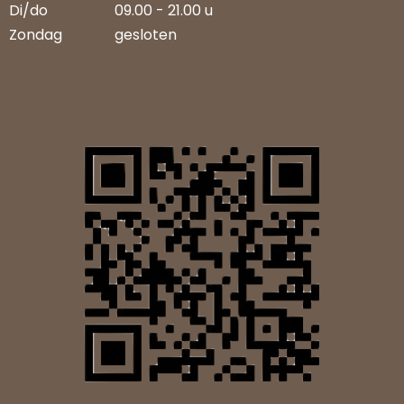
Di/do
09.00 - 21.00 u
Zondag
gesloten