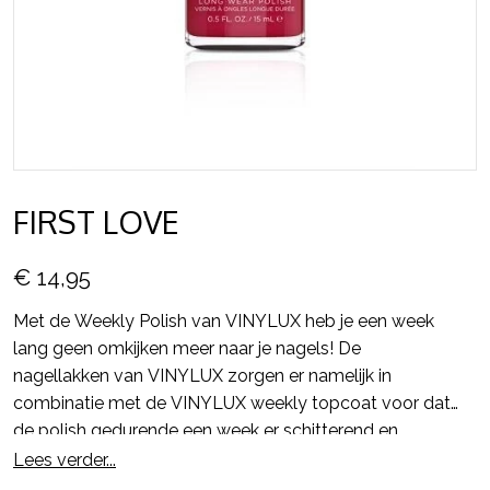
FIRST LOVE
€ 14,95
Met de Weekly Polish van VINYLUX heb je een week
lang geen omkijken meer naar je nagels! De
nagellakken van VINYLUX zorgen er namelijk in
combinatie met de VINYLUX weekly topcoat voor dat
de polish gedurende een week er schitterend en
glanzend uit blijft zien en alsmaar sterker wordt.
Lees verder...