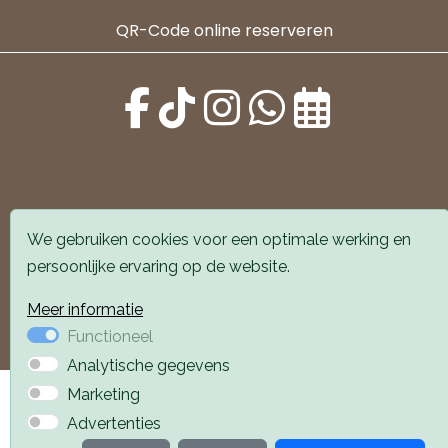
QR-Code online reserveren
Alle locaties zijn goed bereikbaar met auto en
We gebruiken cookies voor een optimale werking en
openbaar vervoer. Er is parkeergelegenheid voor de
persoonlijke ervaring op de website.
deur.
Meer informatie
Boek een afspraak
Boek een afspraak
Functioneel
Analytische gegevens
Privacyverklaring
Webdesign PlazaXL
Marketing
Advertenties