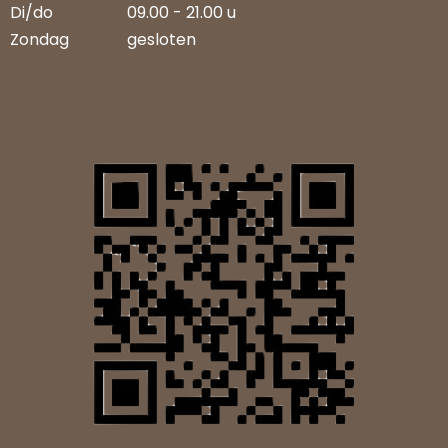
Di/do
09.00 - 21.00 u
Zondag
gesloten