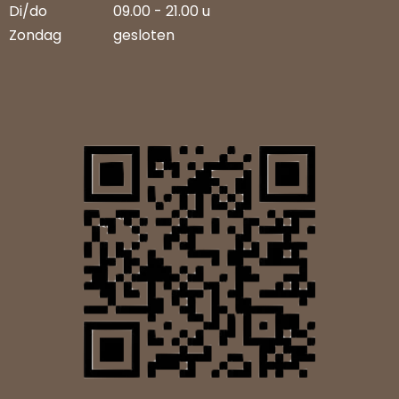
Di/do
09.00 - 21.00 u
Zondag
gesloten