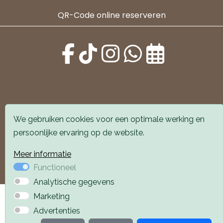
QR-Code online reserveren
Alle locaties zijn goed bereikbaar met auto en
We gebruiken cookies voor een optimale werking en
openbaar vervoer. Er is parkeergelegenheid voor de
persoonlijke ervaring op de website.
deur.
Meer informatie
Boek een afspraak
Boek een afspraak
Functioneel
Analytische gegevens
Privacyverklaring
Webdesign PlazaXL
Marketing
Advertenties