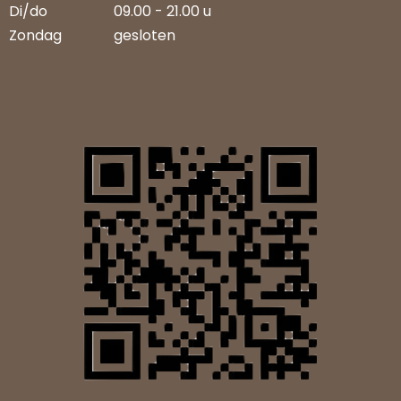
Di/do
09.00 - 21.00 u
Zondag
gesloten