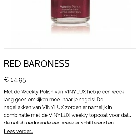
RED BARONESS
€ 14,95
Met de Weekly Polish van VINYLUX heb je een week
lang geen omkijken meer naar je nagels! De
nagellakken van VINYLUX zorgen er namelijk in
combinatie met de VINYLUX weekly topcoat voor dat
de polish gedurende een week er schitterend en
glanzend uit blijft zien en alsmaar sterker wordt.
Lees verder...