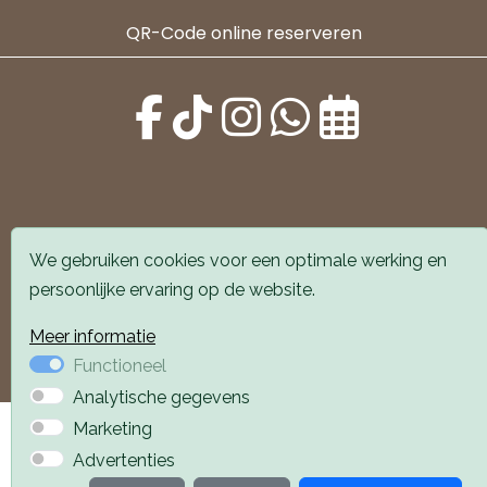
QR-Code online reserveren
Alle locaties zijn goed bereikbaar met auto en
We gebruiken cookies voor een optimale werking en
openbaar vervoer. Er is parkeergelegenheid voor de
persoonlijke ervaring op de website.
deur.
Meer informatie
Boek een afspraak
Boek een afspraak
Functioneel
Analytische gegevens
Privacyverklaring
Webdesign PlazaXL
Marketing
Advertenties