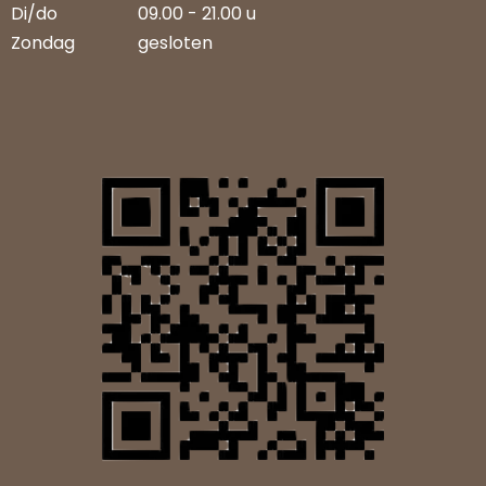
Di/do
09.00 - 21.00 u
Zondag
gesloten