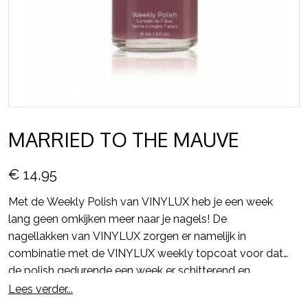
MARRIED TO THE MAUVE
€ 14,95
Met de Weekly Polish van VINYLUX heb je een week
lang geen omkijken meer naar je nagels! De
nagellakken van VINYLUX zorgen er namelijk in
combinatie met de VINYLUX weekly topcoat voor dat
de polish gedurende een week er schitterend en
glanzend uit blijft zien en alsmaar sterker wordt.
Lees verder...