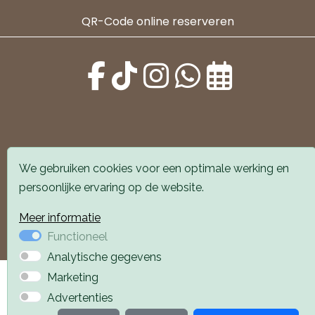
QR-Code online reserveren
Alle locaties zijn goed bereikbaar met auto en
We gebruiken cookies voor een optimale werking en
openbaar vervoer. Er is parkeergelegenheid voor de
persoonlijke ervaring op de website.
deur.
Meer informatie
Boek een afspraak
Boek een afspraak
Functioneel
Analytische gegevens
Privacyverklaring
Webdesign PlazaXL
Marketing
Advertenties