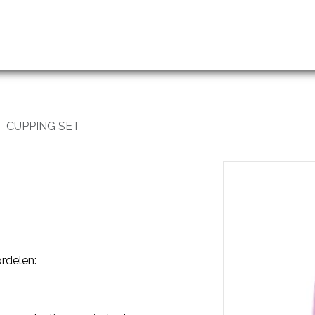
handelingen
Prijslijst
Groothandel en opleidingen
CUPPING SET
rdelen: