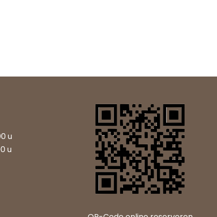
00 u
00 u
QR-Code online reserveren