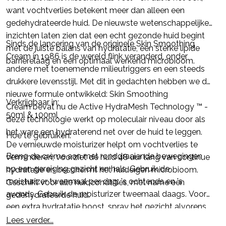
want vochtverlies betekent meer dan alleen een
gedehydrateerde huid. De nieuwste wetenschappelijke
inzichten laten zien dat een echt gezonde huid begint
Sinds de lancering van de originele Skin Smoothing
met de juiste balans van hydratatie, een sterke lipide
Cream in 1986 is de wereld flink veranderd, onder
barrièrelaag en een optimaal werkend microbioom.
andere met toenemende milieutriggers en een steeds
drukkere levensstijl. Met dit in gedachten hebben we de
nieuwe formule ontwikkeld: Skin Smoothing
Verkrijgbaar in:
Cream bevat nu de Active HydraMesh Technology ™ -
50ml & 100ml
deze technologie werkt op moleculair niveau door als
het ware een hydraterend net over de huid te leggen.
Hoe te gebruiken:
De vernieuwde moisturizer helpt om vochtverlies te
Breng de crème aan met ronddraaiende bewegingen
verminderen, voorziet de huid 48 uur lang van continue
op een gereiging gezicht en hals. Gebruik de
hydratatie en beschermt het huideigen microbioom.
moisturizer tweemaal per dag: 's ochtends en 's
Geschikt voor alle huidcondtities, met name een
avonds. Gebruik de moisturizer tweemaal daags. Voor
gedehydrateerde huid.
een extra hydratatie boost, spray het gezicht alvorens
gebruik met Multi-Active Toner. Meng met een booster
Lees verder...