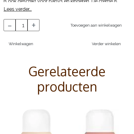
is ook geschikt voor baby’s en kinderen. De crème is
gemakkelijk aan te brengen en laat geen witte waas
Lees verder...
achter op de huid.
-
+
Toevoegen aan winkelwagen
Winkelwagen
Verder winkelen
Gerelateerde
producten