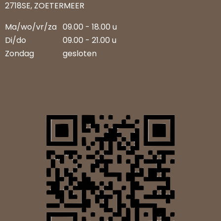
2718SE, ZOETERMEER
Ma/wo/vr/za
09.00 - 18.00 u
Di/do
09.00 - 21.00 u
Zondag
gesloten