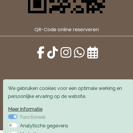
QR-Code online reserveren
We gebruiken cookies voor een optimale werking en
Alle locaties zijn goed bereikbaar met auto en
persoonlijke ervaring op de website.
openbaar vervoer. Er is parkeergelegenheid voor de
deur.
Meer informatie
Functioneel
Boek een afspraak
Boek een afspraak
Analytische gegevens