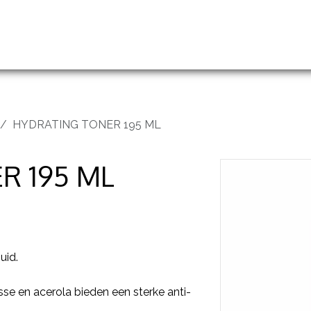
handelingen
Prijslijst
Groothandel en opleidingen
HYDRATING TONER 195 ML
R 195 ML
uid.
sse en acerola bieden een sterke anti-