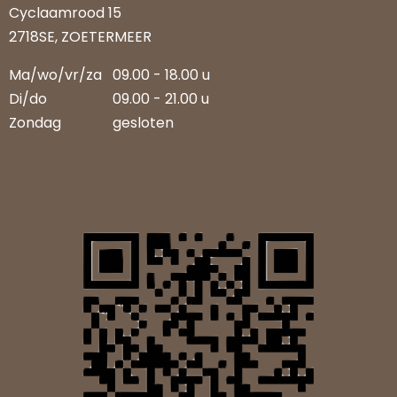
Cyclaamrood 15
2718SE, ZOETERMEER
Ma/wo/vr/za
09.00 - 18.00 u
Di/do
09.00 - 21.00 u
Zondag
gesloten