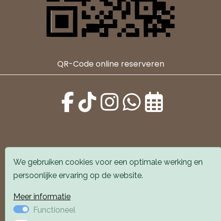
QR-Code online reserveren
We gebruiken cookies voor een optimale werking en
Alle locaties zijn goed bereikbaar met auto en
persoonlijke ervaring op de website.
openbaar vervoer. Er is parkeergelegenheid voor de
deur.
Meer informatie
Functioneel
Boek een afspraak
Boek een afspraak