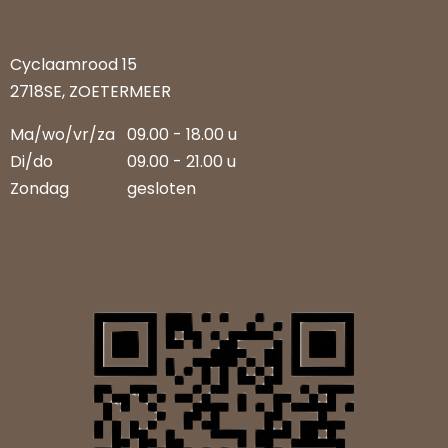
Cyclaamrood 15
2718SE, ZOETERMEER
Ma/wo/vr/za
09.00 - 18.00 u
Di/do
09.00 - 21.00 u
Zondag
gesloten