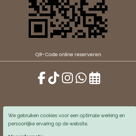
QR-Code online reserveren
We gebruiken cookies voor een optimale werking en
Alle locaties zijn goed bereikbaar met auto en
persoonlijke ervaring op de website.
openbaar vervoer. Er is parkeergelegenheid voor de
deur.