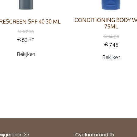
CONDITIONING BODY 
RESCREEN SPF 40 30 ML
75ML
€ 67,00
€ 14,90
€ 53,60
€ 7,45
Bekijken
Bekijken
wijgerlaan 37
Cyclaamrood 15