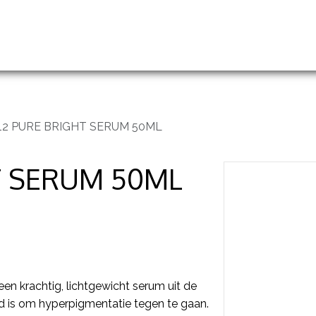
handelingen
Prijslijst
Groothandel en opleidingen
12 PURE BRIGHT SERUM 50ML
T SERUM 50ML
en krachtig, lichtgewicht serum uit de
d is om hyperpigmentatie tegen te gaan.