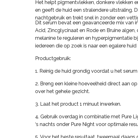
Het helpt pigmentvlekken, donkere vlekken en
en geeft de huid een stralendere uitstraling. 
nachtgebruik en trekt snel in zonder een vetti
Dit serum bevat een geavanceerde mix van in
Acid, Zincglycinaat en Rode en Bruine algen
melanine te reguleren en hyperpigmentatie bi
iedereen die op zoek is naar een egalere huid
Productgebruik:
1. Reinig de huid grondig voordat u het serum
2. Breng een kleine hoeveelheid direct aan o
over het gehele gezicht.
3. Laat het product 1 minuut inwerken.
4. Gebruik overdag in combinatie met Pure L
‘s nachts onder Pure Night voor optimale resu
5. Voor het beste resultaat, tweemaal daags 