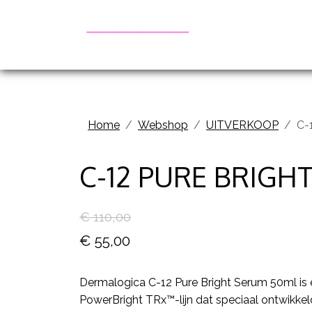
Be
Home
Webshop
UITVERKOOP
C-
C-12 PURE BRIGH
€ 110,00
€ 55,00
Dermalogica C-12 Pure Bright Serum 50ml is e
PowerBright TRx™-lijn dat speciaal ontwikkel