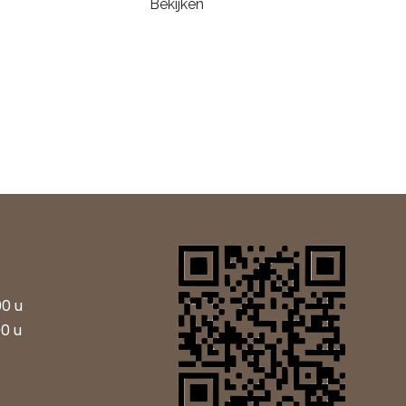
Bekijken
00 u
00 u