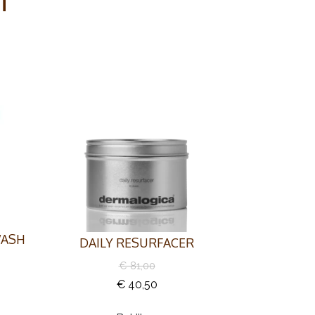
WASH
DAILY RESURFACER
€ 81,00
€ 40,50