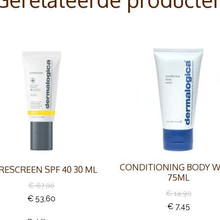
CONDITIONING BODY 
RESCREEN SPF 40 30 ML
75ML
€ 67,00
€ 14,90
€ 53,60
€ 7,45