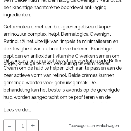
vermoeide huid met Dermalogica Overnight Retinol 1%,
een krachtige nachtcrème boordevol anti-aging
ingrediënten.
Geformuleerd met een bio-geënergetiseerd koper
aminozuur complex, helpt Dermalogica Overnight
Retinol 1% het uiterlijk van rimpels te minimaliseren en
de stevigheid van de huid te verbeteren. Krachtige
peptiden en antioxidant vitamine C werken samen om
Dit aanpasbare product bevat een hydraterende Buffer
ongelijkmatige teint en verkleuring te verminderen.
Cream om de huid te helpen zich aan te passen aan de
zeer actieve vorm van retinol. Beide crèmes kunnen
gemengd worden voor gebruiksgemak. De
behandeling kan het beste 's avonds op de gereinigde
huid worden aangebracht om te profiteren van de
belangrijkste celvernieuwingsperiode van het lichaam.
Lees verder...
-
+
Toevoegen aan winkelwagen