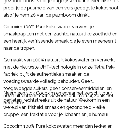
gezonde boost voor je dagelijkse routine. Met elke slok
proef je de puurheid van een vers geoogste kokosnoot,
alsof je hem zó van de palmboom drinkt.
Cocoxim 100% Pure kokoswater verwent je
smaakpapillen met een zachte, natuurlijke zoetheid en
een heerlijk verfrissende smaak die je even meeneemt
naar de tropen.
Gemaakt van 100% natuurlijk kokoswater en verwerkt
met de nieuwste UHT-technologie in onze Tetra Pak-
fabriek, blijft de authentieke smaak én de
voedingswaarde volledig behouden. Geen
toegevoegde suikers, geen conserveermiddelen, en
Neem een slok Cocoxim en ervaar het verschil: puur
nooit uit concentraat. Gewoon puur natuur, zoals het
genieten, rechtstreeks uit de natuur. Welkom in een
bedoeld is.
wereld van frisheid, smaak en gezondheid – elke
druppel een traktatie voor je lichaam én je humeur.
Cocoxim 100% Pure kokoswater: meer dan lekker en