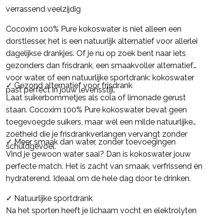
verrassend veelzijdig
Cocoxim 100% Pure kokoswater is niet alleen een
dorstlesser, het is een natuurlijk alternatief voor allerlei
dagelijkse drankjes. Of je nu op zoek bent naar iets
gezonders dan frisdrank, een smaakvoller alternatief
voor water, of een natuurlijke sportdrank: kokoswater
✓ Gezond alternatief voor frisdrank
past perfect in jouw levensstijl.
Laat suikerbommetjes als cola of limonade gerust
staan. Cocoxim 100% Pure kokoswater bevat geen
toegevoegde suikers, maar wél een milde natuurlijke
zoetheid die je frisdrankverlangen vervangt zonder
✓ Meer smaak dan water, zonder toevoegingen
schuldgevoel.
Vind je gewoon water saai? Dan is kokoswater jouw
perfecte match. Het is zacht van smaak, verfrissend én
hydraterend. Ideaal om de hele dag door te drinken.
✓ Natuurlijke sportdrank
Na het sporten heeft je lichaam vocht en elektrolyten