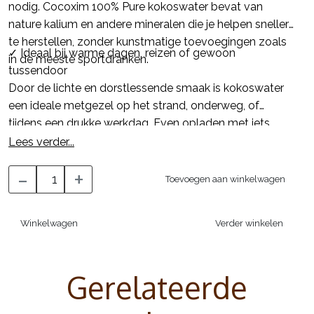
nodig. Cocoxim 100% Pure kokoswater bevat van
nature kalium en andere mineralen die je helpen sneller
te herstellen, zonder kunstmatige toevoegingen zoals
✓ Ideaal bij warme dagen, reizen of gewoon
in de meeste sportdranken.
tussendoor
Door de lichte en dorstlessende smaak is kokoswater
een ideale metgezel op het strand, onderweg, of
tijdens een drukke werkdag. Even opladen met iets
natuurlijks, dat voelt goed!
Lees verder...
-
+
Toevoegen aan winkelwagen
Winkelwagen
Verder winkelen
Gerelateerde