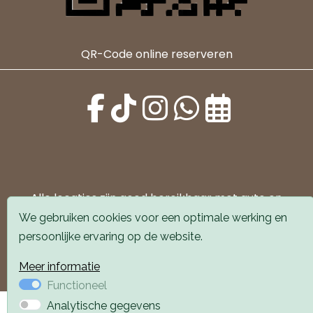
QR-Code online reserveren
Alle locaties zijn goed bereikbaar met auto en
openbaar vervoer. Er is parkeergelegenheid voor de
We gebruiken cookies voor een optimale werking en
deur.
persoonlijke ervaring op de website.
Boek een afspraak
Boek een afspraak
Meer informatie
Functioneel
Analytische gegevens
Privacyverklaring
Webdesign PlazaXL