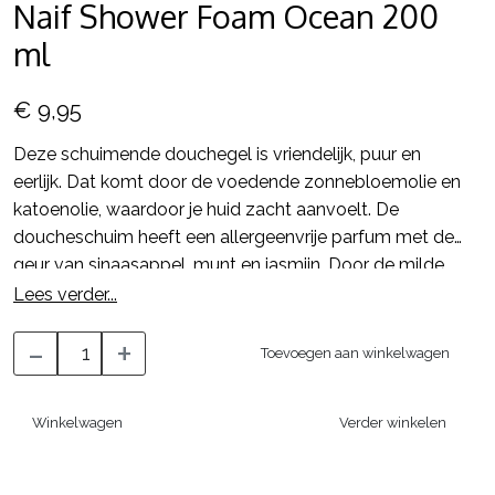
Naif Shower Foam Ocean 200
ml
€ 9,95
Deze schuimende douchegel is vriendelijk, puur en
eerlijk. Dat komt door de voedende zonnebloemolie en
katoenolie, waardoor je huid zacht aanvoelt. De
doucheschuim heeft een allergeenvrije parfum met de
geur van sinaasappel, munt en jasmijn. Door de milde
formulering is ‘ie geschikt voor iedere huid.
Lees verder...
-
+
Toevoegen aan winkelwagen
Winkelwagen
Verder winkelen