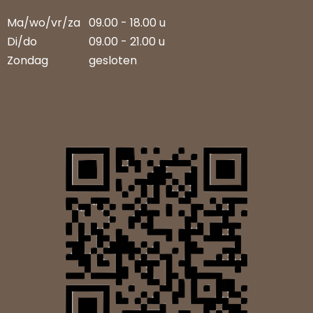
Ma/wo/vr/za
09.00 - 18.00 u
Di/do
09.00 - 21.00 u
Zondag
gesloten