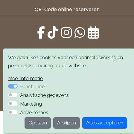
QR-Code online reserveren
We gebruiken cookies voor een optimale werking en
persoonlijke ervaring op de website.
Alle locaties zijn goed bereikbaar met auto en
Meer informatie
openbaar vervoer. Er is parkeergelegenheid voor de
Functioneel
deur.
Analytische gegevens
Boek een afspraak
Boek een afspraak
Marketing
Advertenties
Privacyverklaring
Webdesign PlazaXL
Opslaan
Afwijzen
Alles accepteren