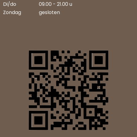
Di/do
09.00 - 21.00 u
Zondag
gesloten