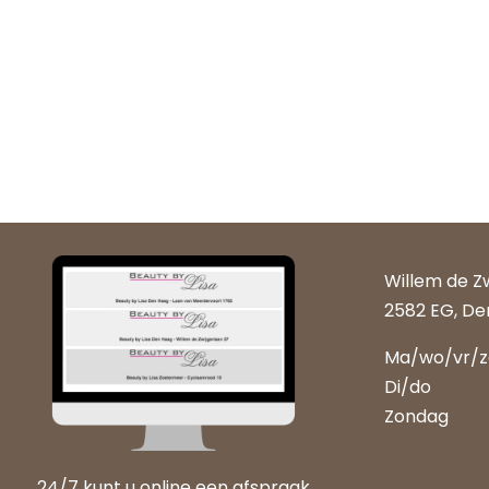
Willem de Z
2582 EG, De
Ma/wo/vr/
Di/do
Zondag
24/7 kunt u online een afspraak