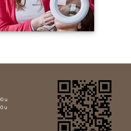
00 u
00 u