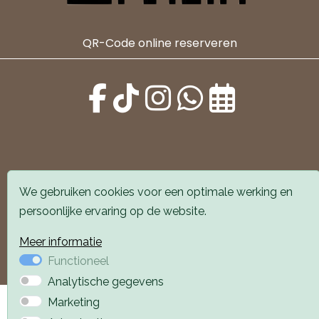
QR-Code online reserveren
Alle locaties zijn goed bereikbaar met auto en
We gebruiken cookies voor een optimale werking en
openbaar vervoer. Er is parkeergelegenheid voor de
persoonlijke ervaring op de website.
deur.
Meer informatie
Boek een afspraak
Boek een afspraak
Functioneel
Analytische gegevens
Privacyverklaring
Webdesign PlazaXL
Marketing