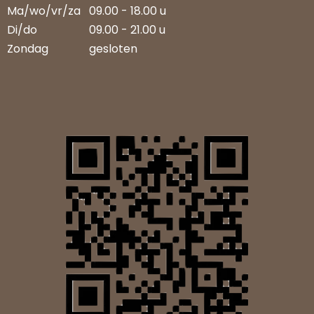
Ma/wo/vr/za
09.00 - 18.00 u
Di/do
09.00 - 21.00 u
Zondag
gesloten