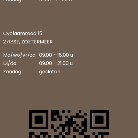
Cyclaamrood 15
2718SE, ZOETERMEER
Ma/wo/vr/za
09.00 - 18.00 u
Di/do
09.00 - 21.00 u
Zondag
gesloten