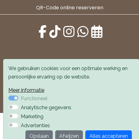
QR-Code online reserveren
We gebruiken cookies voor een optimale werking en
Alle locaties zijn goed bereikbaar met auto en
persoonlijke ervaring op de website.
openbaar vervoer. Er is parkeergelegenheid voor de
deur.
Meer informatie
Functioneel
Boek een afspraak
Boek een afspraak
Analytische gegevens
Marketing
Privacyverklaring
Webdesign PlazaXL
Advertenties
Opslaan
Afwijzen
Alles accepteren