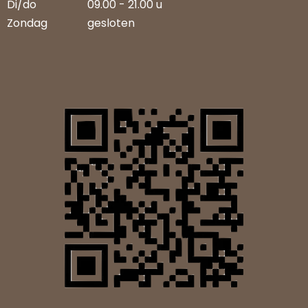
Di/do
09.00 - 21.00 u
Zondag
gesloten