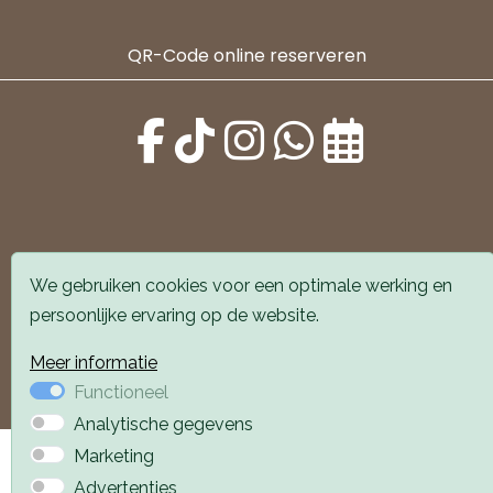
QR-Code online reserveren
Alle locaties zijn goed bereikbaar met auto en
We gebruiken cookies voor een optimale werking en
openbaar vervoer. Er is parkeergelegenheid voor de
persoonlijke ervaring op de website.
deur.
Meer informatie
Boek een afspraak
Boek een afspraak
Functioneel
Analytische gegevens
Privacyverklaring
Webdesign PlazaXL
Marketing
Advertenties