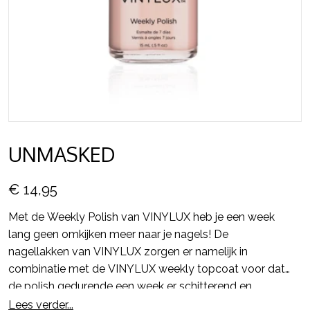
UNMASKED
€ 14,95
Met de Weekly Polish van VINYLUX heb je een week
lang geen omkijken meer naar je nagels! De
nagellakken van VINYLUX zorgen er namelijk in
combinatie met de VINYLUX weekly topcoat voor dat
de polish gedurende een week er schitterend en
glanzend uit blijft zien en alsmaar sterker wordt.
Lees verder...