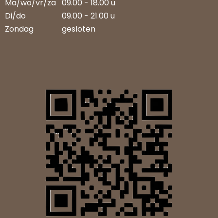
Ma/wo/vr/za
09.00 - 18.00 u
Di/do
09.00 - 21.00 u
Zondag
gesloten