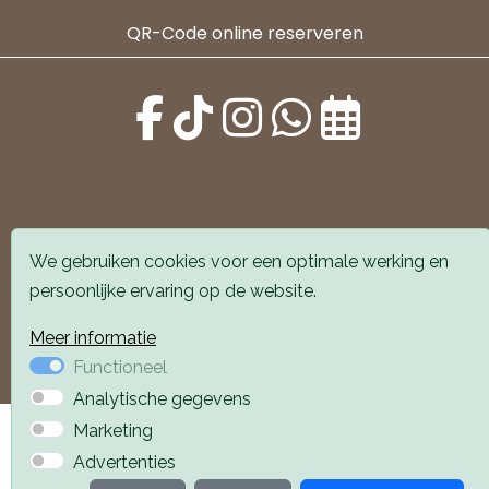
QR-Code online reserveren
Alle locaties zijn goed bereikbaar met auto en
We gebruiken cookies voor een optimale werking en
openbaar vervoer. Er is parkeergelegenheid voor de
persoonlijke ervaring op de website.
deur.
Meer informatie
Boek een afspraak
Boek een afspraak
Functioneel
Analytische gegevens
Privacyverklaring
Webdesign PlazaXL
Marketing
Advertenties