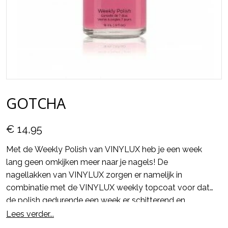
GOTCHA
€ 14,95
Met de Weekly Polish van VINYLUX heb je een week
lang geen omkijken meer naar je nagels! De
nagellakken van VINYLUX zorgen er namelijk in
combinatie met de VINYLUX weekly topcoat voor dat
de polish gedurende een week er schitterend en
glanzend uit blijft zien en alsmaar sterker wordt.
Lees verder...