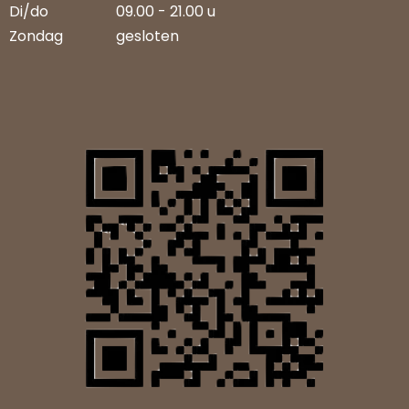
Di/do
09.00 - 21.00 u
Zondag
gesloten