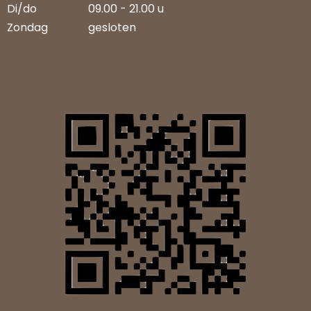
Di/do
09.00 - 21.00 u
Zondag
gesloten