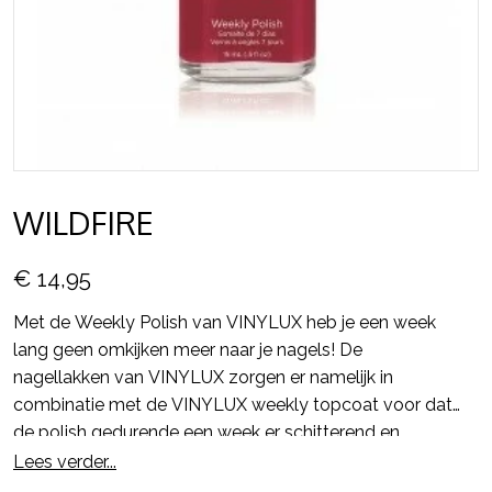
WILDFIRE
€ 14,95
Met de Weekly Polish van VINYLUX heb je een week
lang geen omkijken meer naar je nagels! De
nagellakken van VINYLUX zorgen er namelijk in
combinatie met de VINYLUX weekly topcoat voor dat
de polish gedurende een week er schitterend en
glanzend uit blijft zien en alsmaar sterker wordt.
Lees verder...