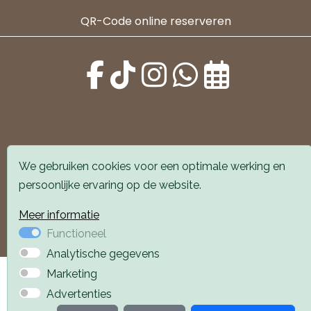
QR-Code online reserveren
Alle locaties zijn goed bereikbaar met auto en
We gebruiken cookies voor een optimale werking en
openbaar vervoer. Er is parkeergelegenheid voor de
persoonlijke ervaring op de website.
deur.
Meer informatie
Boek een afspraak
Boek een afspraak
Functioneel
Analytische gegevens
Privacyverklaring
Webdesign PlazaXL
Marketing
Advertenties