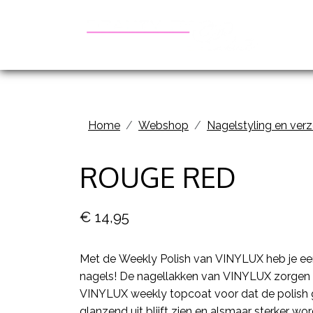
Be
Home
Webshop
Nagelstyling en ver
ROUGE RED
€ 14,95
Met de Weekly Polish van VINYLUX heb je ee
nagels! De nagellakken van VINYLUX zorgen e
VINYLUX weekly topcoat voor dat de polish 
glanzend uit blijft zien en alsmaar sterker wor