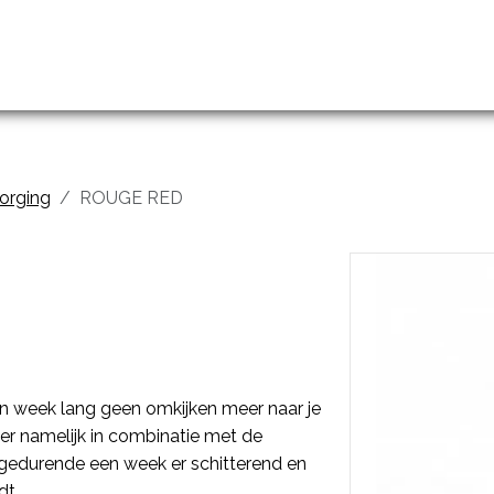
handelingen
Prijslijst
Groothandel en opleidingen
zorging
ROUGE RED
n week lang geen omkijken meer naar je
r namelijk in combinatie met de
gedurende een week er schitterend en
dt.