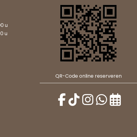
00 u
00 u
QR-Code online reserveren