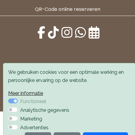
QR-Code online reserveren
Alle locaties zijn goed bereikbaar met auto en
We gebruiken cookies voor een optimale werking en
openbaar vervoer. Er is parkeergelegenheid voor de
persoonlijke ervaring op de website.
deur.
Meer informatie
Boek een afspraak
Boek een afspraak
Functioneel
Analytische gegevens
Privacyverklaring
Webdesign PlazaXL
Marketing
Advertenties