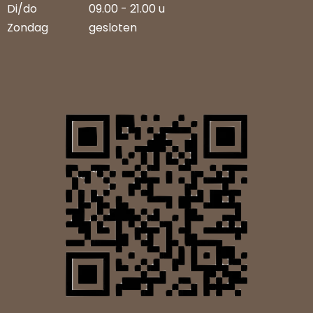
Di/do
09.00 - 21.00 u
Zondag
gesloten