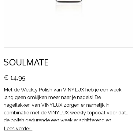
SOULMATE
€ 14,95
Met de Weekly Polish van VINYLUX heb je een week
lang geen omkijken meer naar je nagels! De
nagellakken van VINYLUX zorgen er namelijk in
combinatie met de VINYLUX weekly topcoat voor dat
de polish gedurende een week er schitterend en
glanzend uit blijft zien en alsmaar sterker wordt.
Lees verder...