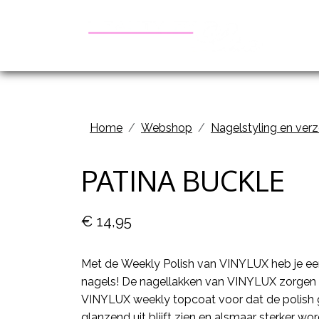
Be
Home
Webshop
Nagelstyling en ver
PATINA BUCKLE
€ 14,95
Met de Weekly Polish van VINYLUX heb je ee
nagels! De nagellakken van VINYLUX zorgen e
VINYLUX weekly topcoat voor dat de polish 
glanzend uit blijft zien en alsmaar sterker wor