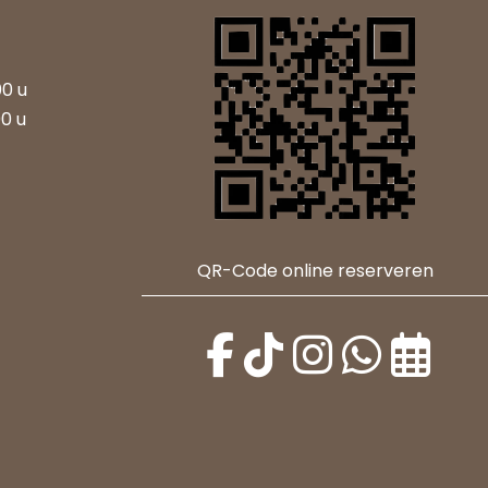
00 u
00 u
QR-Code online reserveren