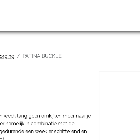
handelingen
Prijslijst
Groothandel en opleidingen
zorging
PATINA BUCKLE
n week lang geen omkijken meer naar je
r namelijk in combinatie met de
gedurende een week er schitterend en
dt.