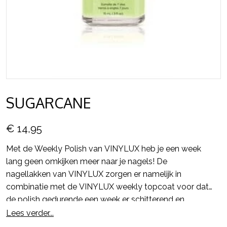
SUGARCANE
€ 14,95
Met de Weekly Polish van VINYLUX heb je een week
lang geen omkijken meer naar je nagels! De
nagellakken van VINYLUX zorgen er namelijk in
combinatie met de VINYLUX weekly topcoat voor dat
de polish gedurende een week er schitterend en
glanzend uit blijft zien en alsmaar sterker wordt.
Lees verder...