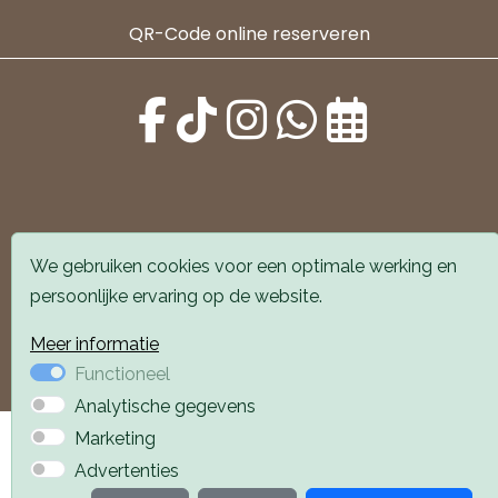
QR-Code online reserveren
Alle locaties zijn goed bereikbaar met auto en
We gebruiken cookies voor een optimale werking en
openbaar vervoer. Er is parkeergelegenheid voor de
persoonlijke ervaring op de website.
deur.
Meer informatie
Boek een afspraak
Boek een afspraak
Functioneel
Analytische gegevens
Privacyverklaring
Webdesign PlazaXL
Marketing
Advertenties