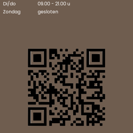
Di/do
09.00 - 21.00 u
Zondag
gesloten